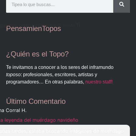
quotcoll orderby="random" limit=1]
PensamienTopos
¿Quién es el Topo?
Te invitamos a conocer a los seres del inframundo
toposo
: profesionales, escritores, artistas y
programadores… En otras palabras,
nuestro staff!
Último Comentario
na Corral H.
La leyenda del muérdago navideño
enas tardes, estaba buscando imágenes de muérdago