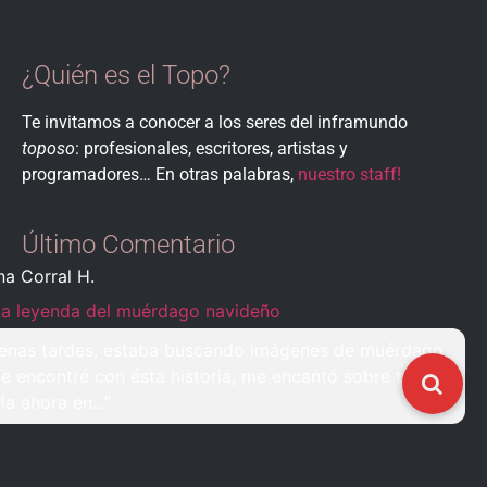
¿Quién es el Topo?
Te invitamos a conocer a los seres del inframundo
toposo
: profesionales, escritores, artistas y
programadores… En otras palabras,
nuestro staff!
Último Comentario
na Corral H.
La leyenda del muérdago navideño
enas tardes, estaba buscando imágenes de muérdago
e encontré con ésta historia, me encantó sobre todo
rla ahora en...