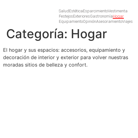
Salud
Estética
Esparcimiento
Vestimenta
Festejos
Exteriores
Gastronomía
Hogar
Equipamiento
Opinión
Asesoramiento
Viajes
Categoría:
Hogar
El hogar y sus espacios: accesorios, equipamiento y
decoración de interior y exterior para volver nuestras
moradas sitios de belleza y confort.