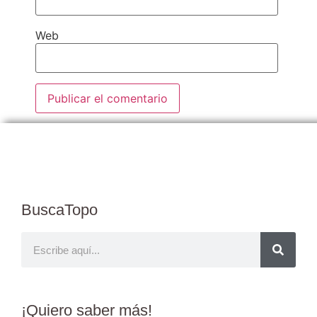
Web
BuscaTopo
¡Quiero
saber más
!