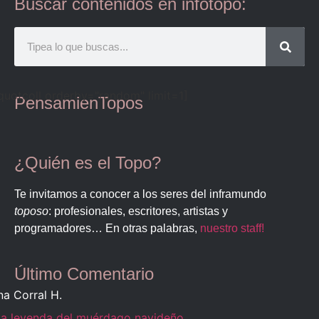
Buscar contenidos en infotopo:
quotcoll orderby="random" limit=1]
PensamienTopos
¿Quién es el Topo?
Te invitamos a conocer a los seres del inframundo
toposo
: profesionales, escritores, artistas y
programadores… En otras palabras,
nuestro staff!
Último Comentario
na Corral H.
La leyenda del muérdago navideño