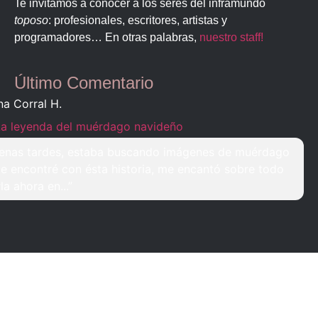
Te invitamos a conocer a los seres del inframundo
toposo
: profesionales, escritores, artistas y
programadores… En otras palabras,
nuestro staff!
Último Comentario
na Corral H.
La leyenda del muérdago navideño
enas tardes, estaba buscando imágenes de muérdago
e encontré con ésta historia, me encantó sobre todo
rla ahora en...