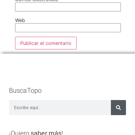
Web
BuscaTopo
¡Quiero
saber más
!