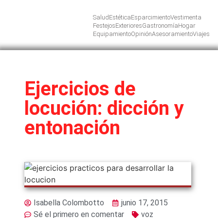
Salud
Estética
Esparcimiento
Vestimenta
Festejos
Exteriores
Gastronomía
Hogar
Equipamiento
Opinión
Asesoramiento
Viajes
Ejercicios de
locución: dicción y
entonación
Isabella Colombotto
junio 17, 2015
Sé el primero en comentar
voz