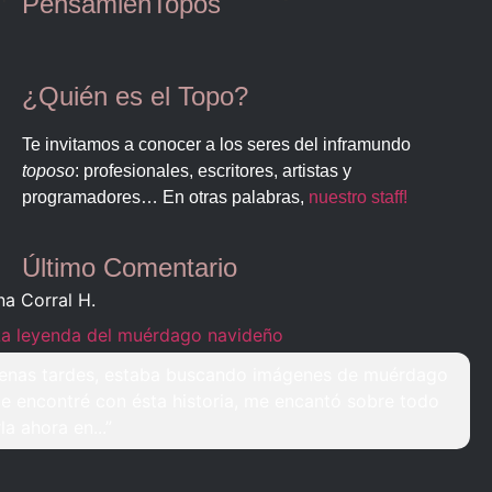
PensamienTopos
¿Quién es el Topo?
Te invitamos a conocer a los seres del inframundo
toposo
: profesionales, escritores, artistas y
programadores… En otras palabras,
nuestro staff!
Último Comentario
na Corral H.
La leyenda del muérdago navideño
enas tardes, estaba buscando imágenes de muérdago
e encontré con ésta historia, me encantó sobre todo
rla ahora en...