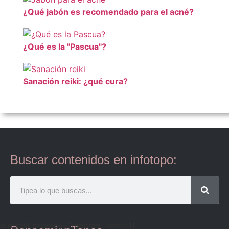
¿Qué jabón es recomendado para el acné?
¿Qué es la "Pascua"?
Sanación reiki: ¿qué cura?
Buscar contenidos en infotopo:
quotcoll orderby="random" limit=1]