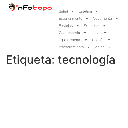
Salud
Estética
Esparcimiento
Vestimenta
Festejos
Exteriores
Gastronomía
Hogar
Equipamiento
Opinión
Asesoramiento
Viajes
Etiqueta:
tecnología