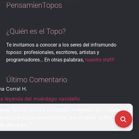
quotcoll orderby="random" limit=1]
PensamienTopos
¿Quién es el Topo?
Te invitamos a conocer a los seres del inframundo
toposo
: profesionales, escritores, artistas y
programadores… En otras palabras,
nuestro staff!
Último Comentario
na Corral H.
La leyenda del muérdago navideño
enas tardes, estaba buscando imágenes de muérdago
e encontré con ésta historia, me encantó sobre todo
rla ahora en...