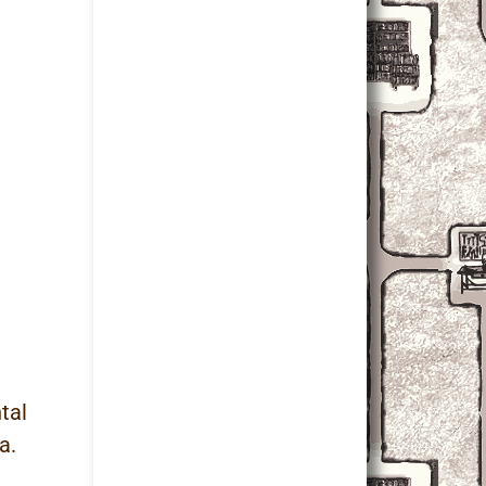
tal
a.