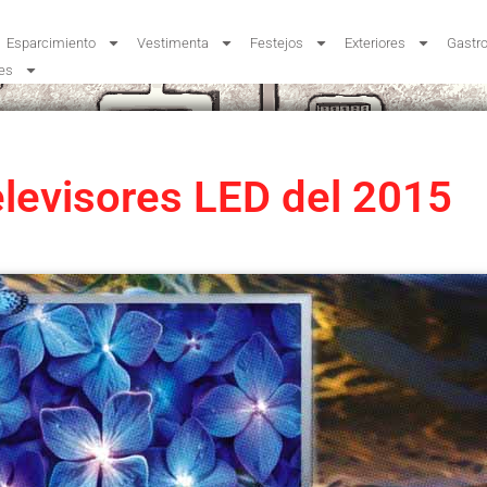
Esparcimiento
Vestimenta
Festejos
Exteriores
Gastr
jes
elevisores LED del 2015