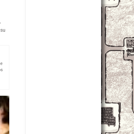
o
 su
ue
os