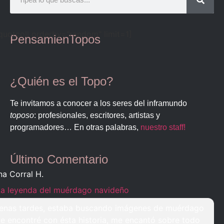
quotcoll orderby="random" limit=1]
PensamienTopos
¿Quién es el Topo?
Te invitamos a conocer a los seres del inframundo
toposo
: profesionales, escritores, artistas y
programadores… En otras palabras,
nuestro staff!
Último Comentario
na Corral H.
La leyenda del muérdago navideño
enas tardes, estaba buscando imágenes de muérdago
e encontré con ésta historia, me encantó sobre todo