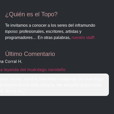
¿Quién es el Topo?
Te invitamos a conocer a los seres del inframundo
toposo
: profesionales, escritores, artistas y
programadores… En otras palabras,
nuestro staff!
Último Comentario
na Corral H.
La leyenda del muérdago navideño
enas tardes, estaba buscando imágenes de muérdago
e encontré con ésta historia, me encantó sobre todo
rla ahora en...