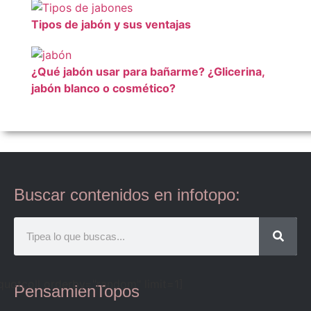
Tipos de jabón y sus ventajas
¿Qué jabón usar para bañarme? ¿Glicerina,
jabón blanco o cosmético?
Buscar contenidos en infotopo:
quotcoll orderby="random" limit=1]
PensamienTopos