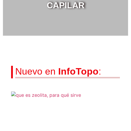
CAPILAR
Nuevo en
InfoTopo
: