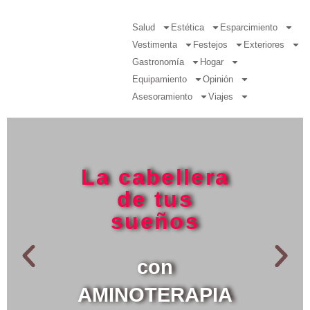
Salud
Estética
Esparcimiento
Vestimenta
Festejos
Exteriores
Gastronomía
Hogar
Equipamiento
Opinión
Asesoramiento
Viajes
La cabellera
de tus
sueños
con
AMINOTERAPIA