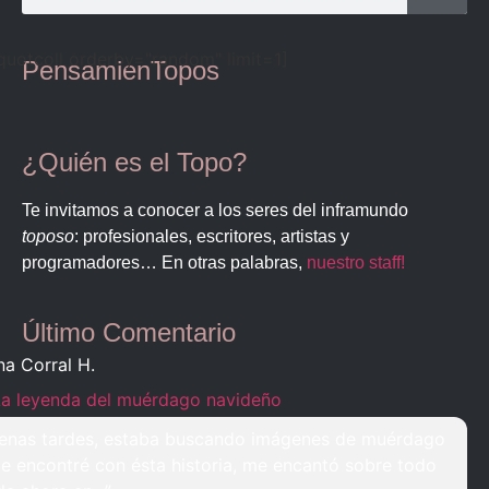
quotcoll orderby="random" limit=1]
PensamienTopos
¿Quién es el Topo?
Te invitamos a conocer a los seres del inframundo
toposo
: profesionales, escritores, artistas y
programadores… En otras palabras,
nuestro staff!
Último Comentario
na Corral H.
La leyenda del muérdago navideño
enas tardes, estaba buscando imágenes de muérdago
e encontré con ésta historia, me encantó sobre todo