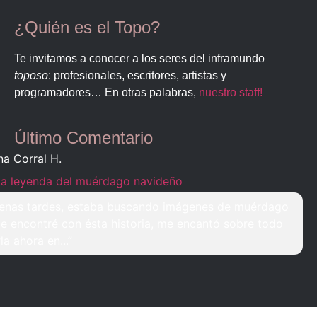
¿Quién es el Topo?
Te invitamos a conocer a los seres del inframundo
toposo
: profesionales, escritores, artistas y
programadores… En otras palabras,
nuestro staff!
Último Comentario
na Corral H.
La leyenda del muérdago navideño
enas tardes, estaba buscando imágenes de muérdago
e encontré con ésta historia, me encantó sobre todo
rla ahora en...