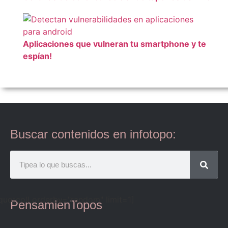
Aplicaciones que vulneran tu smartphone y te
espían!
Buscar contenidos en infotopo:
quotcoll orderby="random" limit=1]
PensamienTopos