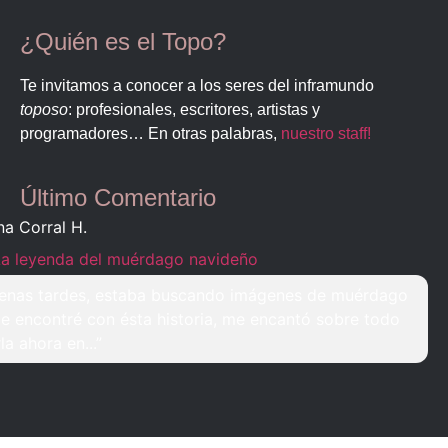
¿Quién es el Topo?
Te invitamos a conocer a los seres del inframundo
toposo
: profesionales, escritores, artistas y
programadores… En otras palabras,
nuestro staff!
Último Comentario
na Corral H.
La leyenda del muérdago navideño
enas tardes, estaba buscando imágenes de muérdago
e encontré con ésta historia, me encantó sobre todo
rla ahora en...