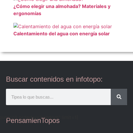
¿Cómo elegir una almohada? Materiales y
ergonomías
Calentamiento del agua con energía solar
Buscar contenidos en infotopo:
quotcoll orderby="random" limit=1]
PensamienTopos