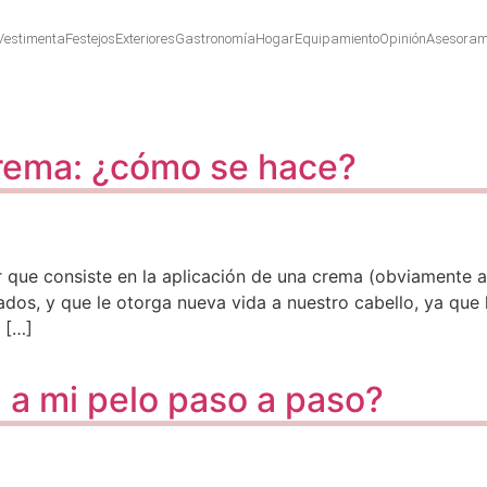
Vestimenta
Festejos
Exteriores
Gastronomía
Hogar
Equipamiento
Opinión
Asesoram
crema: ¿cómo se hace?
ar que consiste en la aplicación de una crema (obviamente a
dos, y que le otorga nueva vida a nuestro cabello, ya que l
 […]
 a mi pelo paso a paso?