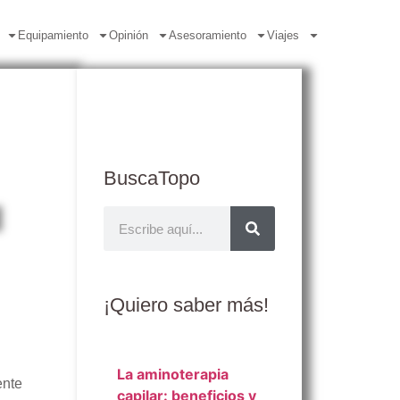
Equipamiento
Opinión
Asesoramiento
Viajes
BuscaTopo
¡Quiero
saber más
!
La aminoterapia
ente
capilar: beneficios y