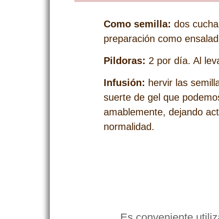
Como semilla:
dos cuchar
preparación como ensalada 
Pildoras:
2 por día. Al lev
Infusión:
hervir las semil
suerte de gel que podemos
amablemente, dejando actu
normalidad.
Es conveniente util