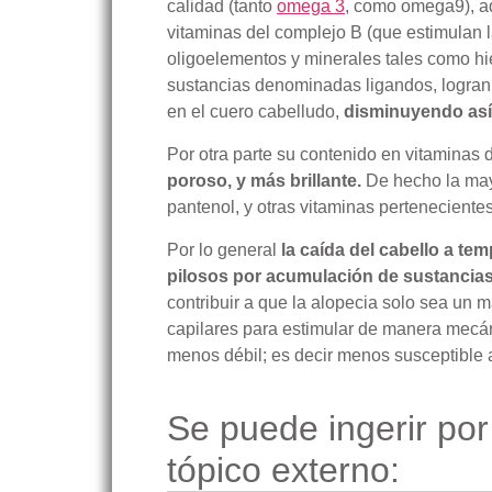
calidad (tanto
omega 3
, como omega9), a
vitaminas del complejo B (que estimulan la
oligoelementos y minerales tales como hie
sustancias denominadas ligandos, logran o
en el cuero cabelludo,
disminuyendo así 
Por otra parte su contenido en vitaminas
poroso, y más brillante.
De hecho la mayo
pantenol, y otras vitaminas pertenecientes
Por lo general
la caída del cabello a te
pilosos por acumulación de sustancia
contribuir a que la alopecia solo sea un
capilares para estimular de manera mecán
menos débil; es decir menos susceptible 
Se puede ingerir por
tópico externo: