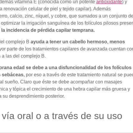
demás vitamina E (conocida como un potente
antioxidante
) y
 renovación celular de piel y tejido capilar). Además
rro, calcio, zinc, níquel, y cobre, que sumados a un conjunto d
ptimizar la irrigación sanguínea de los folículos pilosos prese
la incidencia de pérdida capilar temprana.
 del complejo B
ayuda a tener un cabello hermoso, menos
r parte de los tratamientos capilares de avanzada cuentan co
 a las del complejo B.
mprana edad se debe a una disfuncionalidad de los folículos
s sebáceas,
por eso a través de este tratamiento natural se pue
 mal sueño. Claro que éste se debe acompañar con masajes
ica y tópica el crecimiento de una hebra capilar más gruesa y
a su desprendimiento posterior.
 vía oral o a través de su uso