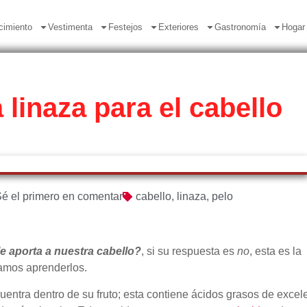
cimiento
Vestimenta
Festejos
Exteriores
Gastronomía
Hogar
 linaza para el cabello
é el primero en comentar
cabello
,
linaza
,
pelo
le aporta a nuestra cabello?
, si su respuesta es
no
, esta es la
damos aprenderlos.
cuentra dentro de su fruto; esta contiene ácidos grasos de excel