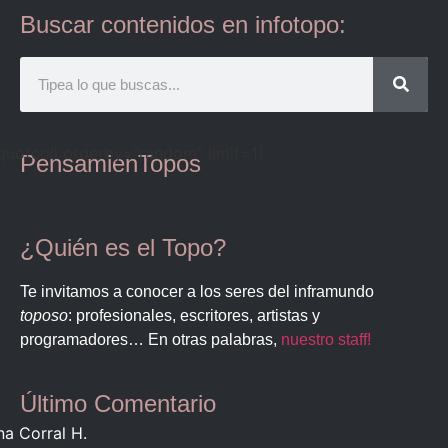
Buscar contenidos en infotopo:
quotcoll orderby="random" limit=1]
PensamienTopos
¿Quién es el Topo?
Te invitamos a conocer a los seres del inframundo
toposo
: profesionales, escritores, artistas y
programadores… En otras palabras,
nuestro staff!
Último Comentario
na Corral H.