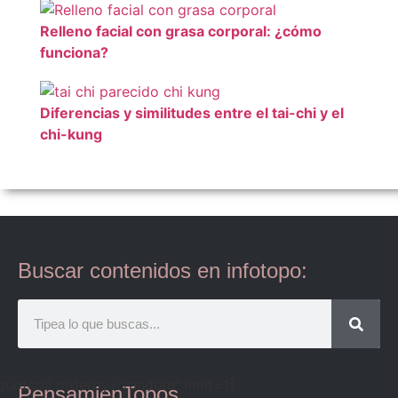
Relleno facial con grasa corporal: ¿cómo
funciona?
Diferencias y similitudes entre el tai-chi y el
chi-kung
Buscar contenidos en infotopo:
quotcoll orderby="random" limit=1]
PensamienTopos