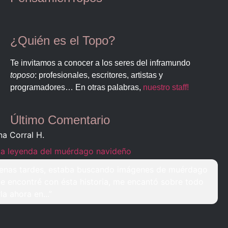
¿Quién es el Topo?
Te invitamos a conocer a los seres del inframundo
toposo
: profesionales, escritores, artistas y
programadores… En otras palabras,
nuestro staff!
Último Comentario
na Corral H.
La leyenda del muérdago navideño
enas tardes, estaba buscando imágenes de muérdago
e encontré con ésta historia, me encantó sobre todo
rla ahora en...