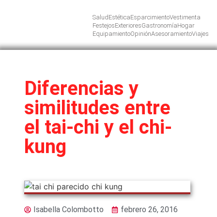
Salud
Estética
Esparcimiento
Vestimenta
Festejos
Exteriores
Gastronomía
Hogar
Equipamiento
Opinión
Asesoramiento
Viajes
Diferencias y
similitudes entre
el tai-chi y el chi-
kung
Isabella Colombotto
febrero 26, 2016