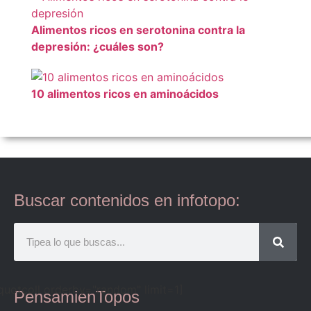
Alimentos ricos en serotonina contra la
depresión: ¿cuáles son?
10 alimentos ricos en aminoácidos
Buscar contenidos en infotopo:
quotcoll orderby="random" limit=1]
PensamienTopos