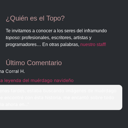
¿Quién es el Topo?
Te invitamos a conocer a los seres del inframundo
toposo
: profesionales, escritores, artistas y
programadores… En otras palabras,
nuestro staff!
Último Comentario
na Corral H.
La leyenda del muérdago navideño
enas tardes, estaba buscando imágenes de muérdago
e encontré con ésta historia, me encantó sobre todo
rla ahora en...